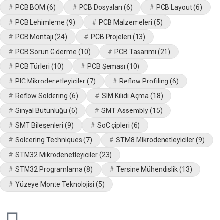
PCB BOM
(6)
PCB Dosyaları
(6)
PCB Layout
(6)
PCB Lehimleme
(9)
PCB Malzemeleri
(5)
PCB Montajı
(24)
PCB Projeleri
(13)
PCB Sorun Giderme
(10)
PCB Tasarımı
(21)
PCB Türleri
(10)
PCB Şeması
(10)
PIC Mikrodenetleyiciler
(7)
Reflow Profiling
(6)
Reflow Soldering
(6)
SIM Kilidi Açma
(18)
Sinyal Bütünlüğü
(6)
SMT Assembly
(15)
SMT Bileşenleri
(9)
SoC çipleri
(6)
Soldering Techniques
(7)
STM8 Mikrodenetleyiciler
(9)
STM32 Mikrodenetleyiciler
(23)
STM32 Programlama
(8)
Tersine Mühendislik
(13)
Yüzeye Monte Teknolojisi
(5)