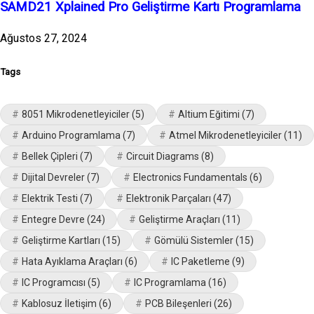
SAMD21 Xplained Pro Geliştirme Kartı Programlama
Ağustos 27, 2024
Tags
8051 Mikrodenetleyiciler
(5)
Altium Eğitimi
(7)
Arduino Programlama
(7)
Atmel Mikrodenetleyiciler
(11)
Bellek Çipleri
(7)
Circuit Diagrams
(8)
Dijital Devreler
(7)
Electronics Fundamentals
(6)
Elektrik Testi
(7)
Elektronik Parçaları
(47)
Entegre Devre
(24)
Geliştirme Araçları
(11)
Geliştirme Kartları
(15)
Gömülü Sistemler
(15)
Hata Ayıklama Araçları
(6)
IC Paketleme
(9)
IC Programcısı
(5)
IC Programlama
(16)
Kablosuz İletişim
(6)
PCB Bileşenleri
(26)