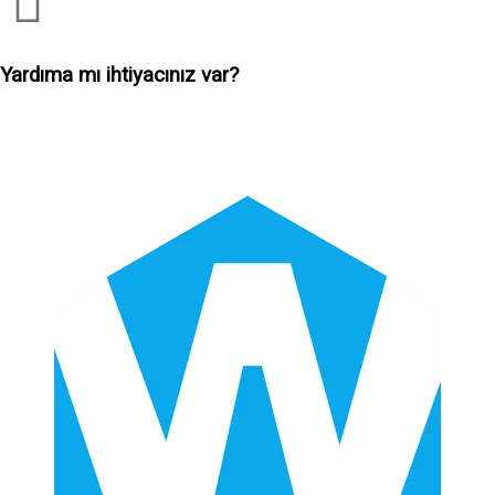
Yardıma mı ihtiyacınız var?