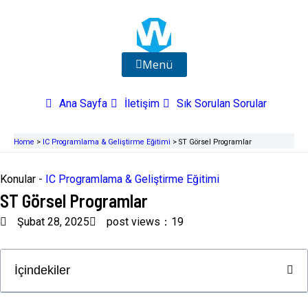
İçeriğe
atla
Menü
Ana Sayfa
İletişim
Sık Sorulan Sorular
Home
>
IC Programlama & Geliştirme Eğitimi
>
ST Görsel Programlar
Konular -
IC Programlama & Geliştirme Eğitimi
ST Görsel Programlar
Şubat 28, 2025
post views：19
İçindekiler