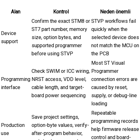
Alan
Kontrol
Neden önemli
Confirm the exact STM8 or
STVP workflows fail
ST7 part number, memory
quickly when the
Device
size, option bytes, and
selected device does
support
supported programmer
not match the MCU on
before using STVP
the PCB
Most ST Visual
Check SWIM or ICC wiring,
Programmer
Programming
NRST access, VDD level,
connection errors are
interface
cable length, and target-
caused by reset,
board power sequencing
supply, or debug-line
loading
Repeatable
Save project settings,
programming records
Production
option-byte values, verify-
help firmware release
use
after-program behavior,
control and board-