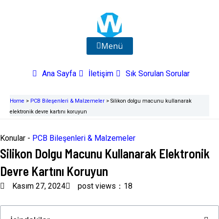
İçeriğe
atla
Menü
Ana Sayfa
İletişim
Sık Sorulan Sorular
Home
>
PCB Bileşenleri & Malzemeler
>
Silikon dolgu macunu kullanarak
elektronik devre kartını koruyun
Konular -
PCB Bileşenleri & Malzemeler
Silikon Dolgu Macunu Kullanarak Elektronik
Devre Kartını Koruyun
Kasım 27, 2024
post views：18