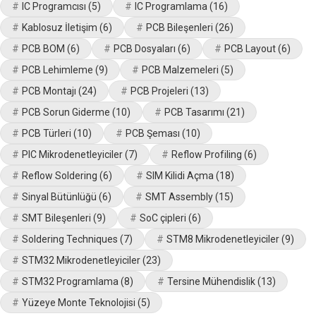
IC Programcısı
(5)
IC Programlama
(16)
Kablosuz İletişim
(6)
PCB Bileşenleri
(26)
PCB BOM
(6)
PCB Dosyaları
(6)
PCB Layout
(6)
PCB Lehimleme
(9)
PCB Malzemeleri
(5)
PCB Montajı
(24)
PCB Projeleri
(13)
PCB Sorun Giderme
(10)
PCB Tasarımı
(21)
PCB Türleri
(10)
PCB Şeması
(10)
PIC Mikrodenetleyiciler
(7)
Reflow Profiling
(6)
Reflow Soldering
(6)
SIM Kilidi Açma
(18)
Sinyal Bütünlüğü
(6)
SMT Assembly
(15)
SMT Bileşenleri
(9)
SoC çipleri
(6)
Soldering Techniques
(7)
STM8 Mikrodenetleyiciler
(9)
STM32 Mikrodenetleyiciler
(23)
STM32 Programlama
(8)
Tersine Mühendislik
(13)
Yüzeye Monte Teknolojisi
(5)