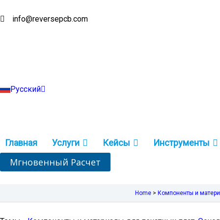
Перейти
к
info@reversepcb.com
English
содержимому
Español
Deutsch
Français
Português
Italiano
Türkçe
Русский
Indonesia
Главная
Услуги
Кейсы
Инструменты
Мгновенный Расчет
Home
>
Компоненты и матери