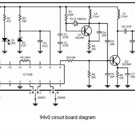
94v0 circuit board diagram