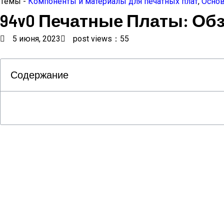
Темы -
Компоненты и материалы для печатных плат
,
Основ
94v0 Печатные Платы: Обз
5 июня, 2023
post views：55
Содержание