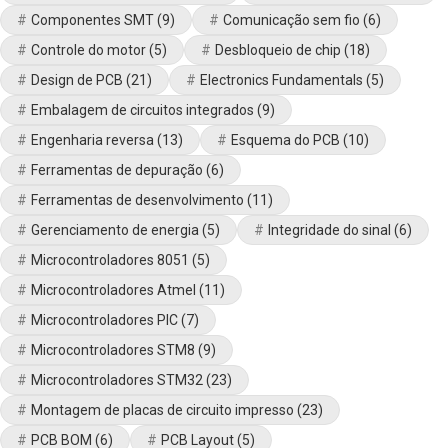
Componentes SMT
(9)
Comunicação sem fio
(6)
Controle do motor
(5)
Desbloqueio de chip
(18)
Design de PCB
(21)
Electronics Fundamentals
(5)
Embalagem de circuitos integrados
(9)
Engenharia reversa
(13)
Esquema do PCB
(10)
Ferramentas de depuração
(6)
Ferramentas de desenvolvimento
(11)
Gerenciamento de energia
(5)
Integridade do sinal
(6)
Microcontroladores 8051
(5)
Microcontroladores Atmel
(11)
Microcontroladores PIC
(7)
Microcontroladores STM8
(9)
Microcontroladores STM32
(23)
Montagem de placas de circuito impresso
(23)
PCB BOM
(6)
PCB Layout
(5)