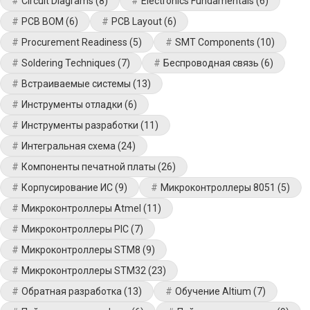
Circuit Diagrams
(8)
Electronics Fundamentals
(6)
PCB BOM
(6)
PCB Layout
(6)
Procurement Readiness
(5)
SMT Components
(10)
Soldering Techniques
(7)
Беспроводная связь
(6)
Встраиваемые системы
(13)
Инструменты отладки
(6)
Инструменты разработки
(11)
Интегральная схема
(24)
Компоненты печатной платы
(26)
Корпусирование ИС
(9)
Микроконтроллеры 8051
(5)
Микроконтроллеры Atmel
(11)
Микроконтроллеры PIC
(7)
Микроконтроллеры STM8
(9)
Микроконтроллеры STM32
(23)
Обратная разработка
(13)
Обучение Altium
(7)