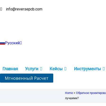
Перейти
к
info@reversepcb.com
English
содержимому
Español
Deutsch
Français
Português
Italiano
Türkçe
Русский
Indonesia
Главная
Услуги
Кейсы
Инструменты
Мгновенный Расчет
Home
>
Обратное проектиров
лучшими?