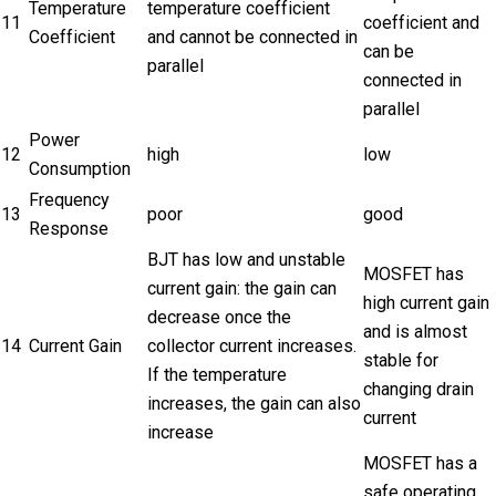
Temperature
temperature coefficient
11
coefficient and
Coefficient
and cannot be connected in
can be
parallel
connected in
parallel
Power
12
high
low
Consumption
Frequency
13
poor
good
Response
BJT has low and unstable
MOSFET has
current gain: the gain can
high current gain
decrease once the
and is almost
14
Current Gain
collector current increases.
stable for
If the temperature
changing drain
increases, the gain can also
current
increase
MOSFET has a
safe operating