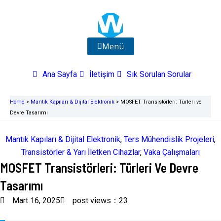
İçeriğe
atla
Menü
Ana Sayfa
İletişim
Sık Sorulan Sorular
Home
>
Mantık Kapıları & Dijital Elektronik
>
MOSFET Transistörleri: Türleri ve
Devre Tasarımı
Mantık Kapıları & Dijital Elektronik
,
Ters Mühendislik Projeleri
,
Transistörler & Yarı İletken Cihazlar
,
Vaka Çalışmaları
MOSFET Transistörleri: Türleri Ve Devre
Tasarımı
Mart 16, 2025
post views：23