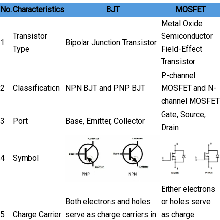
No.
Characteristics
BJT
MOSFET
Metal Oxide
Transistor
Semiconductor
1
Bipolar Junction Transistor
Type
Field-Effect
Transistor
P-channel
2
Classification
NPN BJT and PNP BJT
MOSFET and N-
channel MOSFET
Gate, Source,
3
Port
Base, Emitter, Collector
Drain
4
Symbol
Either electrons
Both electrons and holes
or holes serve
5
Charge Carrier
serve as charge carriers in
as charge