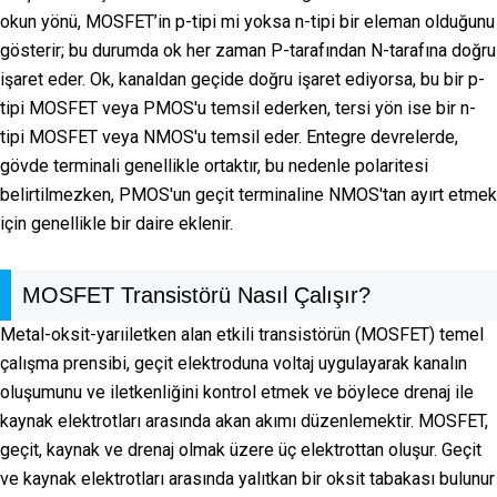
okun yönü, MOSFET’in p-tipi mi yoksa n-tipi bir eleman olduğunu
gösterir; bu durumda ok her zaman P-tarafından N-tarafına doğru
işaret eder. Ok, kanaldan geçide doğru işaret ediyorsa, bu bir p-
tipi MOSFET veya PMOS'u temsil ederken, tersi yön ise bir n-
tipi MOSFET veya NMOS'u temsil eder. Entegre devrelerde,
gövde terminali genellikle ortaktır, bu nedenle polaritesi
belirtilmezken, PMOS'un geçit terminaline NMOS'tan ayırt etmek
için genellikle bir daire eklenir.
MOSFET Transistörü Nasıl Çalışır?
Metal-oksit-yarıiletken alan etkili transistörün (MOSFET) temel
çalışma prensibi, geçit elektroduna voltaj uygulayarak kanalın
oluşumunu ve iletkenliğini kontrol etmek ve böylece drenaj ile
kaynak elektrotları arasında akan akımı düzenlemektir. MOSFET,
geçit, kaynak ve drenaj olmak üzere üç elektrottan oluşur. Geçit
ve kaynak elektrotları arasında yalıtkan bir oksit tabakası bulunur