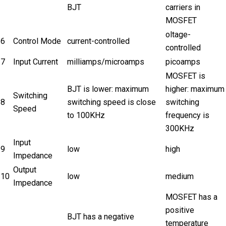
BJT
carriers in
MOSFET
oltage-
6
Control Mode
current-controlled
controlled
7
Input Current
milliamps/microamps
picoamps
MOSFET is
BJT is lower: maximum
higher: maximum
Switching
8
switching speed is close
switching
Speed
to 100KHz
frequency is
300KHz
Input
9
low
high
Impedance
Output
10
low
medium
Impedance
MOSFET has a
positive
BJT has a negative
temperature