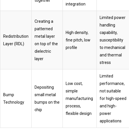
together
integration
Limited power
Creating a
handling
patterned
High density,
capability,
Redistribution
metal layer
fine pitch, low
susceptibility
Layer (RDL)
on top of the
profile
to mechanical
dielectric
and thermal
layer
stress
Limited
Low cost,
performance,
Depositing
simple
not suitable
Bump
small metal
manufacturing
for high-speed
Technology
bumps on the
process,
and high-
chip
flexible design
power
applications