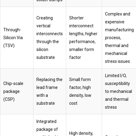
Complex and
Creating
Shorter
expensive
vertical
interconnect
Through-
manufacturing
interconnects
lengths, higher
Silicon Via
process,
through the
performance,
(TSV)
thermal and
silicon
smaller form
mechanical
substrate
factor
stress issues
Limited I/O,
Replacing the
Small form
Chip-scale
susceptibility
lead frame
factor, high
package
to mechanical
with a
density, low
(CSP)
and thermal
substrate
cost
stress
Integrated
package of
High density,