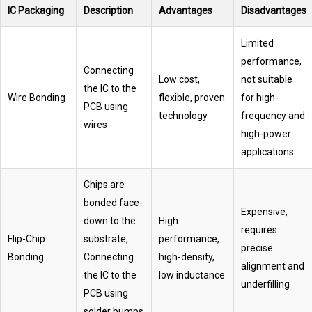
IC Packaging
Description
Advantages
Disadvantages
Limited
performance,
Connecting
Low cost,
not suitable
the IC to the
Wire Bonding
flexible, proven
for high-
PCB using
technology
frequency and
wires
high-power
applications
Chips are
bonded face-
Expensive,
down to the
High
requires
Flip-Chip
substrate,
performance,
precise
Bonding
Connecting
high-density,
alignment and
the IC to the
low inductance
underfilling
PCB using
solder bumps