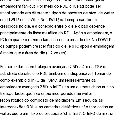
embalagem fan-out. Por meio do RDL, o IOPad pode ser
transformado em diferentes tipos de pacotes de nível de wafer
em FIWLP ou FOWLP. No FIWLP, os bumps são todos
crescidos no die, e a conexão entre o die e o pad depende
principalmente da linha metálica do RDL. Após a embalagem, o
IC tem quase o mesmo tamanho que a área do die. No FOWLP,
os bumps podem crescer fora do die, e o IC após a embalagem
é maior que a área do die (1,2 vezes).
Em particular, na embalagem avançada 2.5D, além do TSV no
substrato de silício, o RDL também é indispensável. Tomando
como exemplo o InFO da TSMC, um representante da
embalagem avançada 2.5D, o InFO usa um ou mais chips nus no
transportador, que são então incorporados na wafer
reconstituída do composto de moldagem. Em seguida, as
interconexões RDL e as camadas dielétricas são fabricadas na
wafer, que é um fluxo de processo "chip first". O InFO de matriz