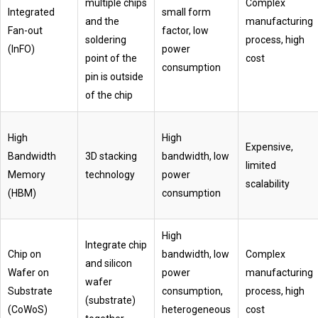
multiple chips
Complex
Integrated
small form
and the
manufacturing
Fan-out
factor, low
soldering
process, high
(InFO)
power
point of the
cost
consumption
pin is outside
of the chip
High
High
Expensive,
Bandwidth
3D stacking
bandwidth, low
limited
Memory
technology
power
scalability
(HBM)
consumption
High
Integrate chip
Chip on
bandwidth, low
Complex
and silicon
Wafer on
power
manufacturing
wafer
Substrate
consumption,
process, high
(substrate)
(CoWoS)
heterogeneous
cost