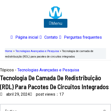
Ir
para
o
conteúdo
Menu
Página inicial
Contato
Perguntas frequentes
Home
>
Tecnologias Avançadas e Pesquisa
>
Tecnologia de camada de
redistribuição (RDL) para pacotes de circuitos integrados
Tópicos -
Tecnologias Avançadas e Pesquisa
Tecnologia De Camada De Redistribuição
(RDL) Para Pacotes De Circuitos Integrados
abril 29, 2024
post views：17