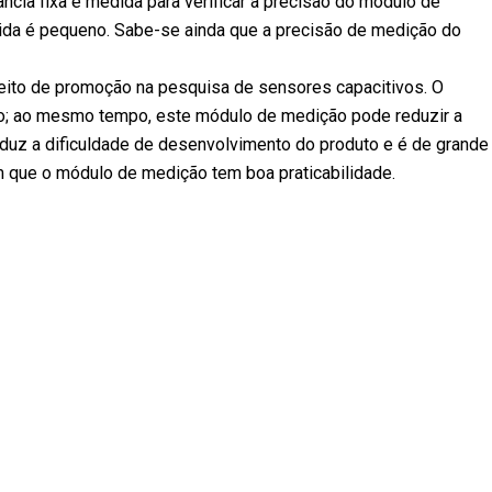
ância fixa é medida para verificar a precisão do módulo de
dida é pequeno. Sabe-se ainda que a precisão de medição do
eito de promoção na pesquisa de sensores capacitivos. O
são; ao mesmo tempo, este módulo de medição pode reduzir a
 reduz a dificuldade de desenvolvimento do produto e é de grande
m que o módulo de medição tem boa praticabilidade.