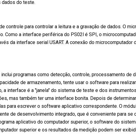
 dados do teste.
de controle para controlar a leitura e a gravação de dados. O m
o. Como a interface periférica do PS02l é SPI, o microcomputado
és da interface serial USART. A conexão do microcomputador de
 inclui programas como detecção, controle, processamento de d
acidade de armazenamento, tente usar o software para realiza
, a interface é a "janela" do sistema de teste e dos instrumentos
ções, mas também ter uma interface bonita. Depois de determina
as para escrever o software aplicativo correspondente. O mód
ente de desenvolvimento integrado, que é conveniente para se 
rograma aplicativo do computador superior, o software do sistema
omputador superior e os resultados da medição podem ser exibid