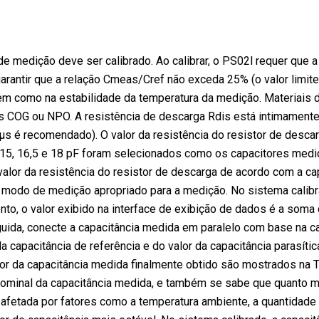
e medição deve ser calibrado. Ao calibrar, o PS02l requer que a
garantir que a relação Cmeas/Cref não exceda 25% (o valor limite
bem como na estabilidade da temperatura da medição. Materiais
s COG ou NPO. A resistência de descarga Rdis está intimament
μs é recomendado). O valor da resistência do resistor de desca
2, 13, 15, 16,5 e 18 pF foram selecionados como os capacitores m
alor da resistência do resistor de descarga de acordo com a cap
modo de medição apropriado para a medição. No sistema calibra
, o valor exibido na interface de exibição de dados é a soma do
eguida, conecte a capacitância medida em paralelo com base na c
a capacitância de referência e do valor da capacitância parasít
alor da capacitância medida finalmente obtido são mostrados na T
r nominal da capacitância medida, e também se sabe que quanto ma
 afetada por fatores como a temperatura ambiente, a quantidade