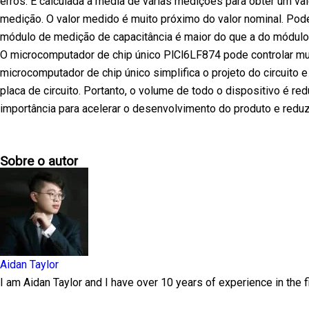
erros. É calculada a média de várias medições para obter um val
medição. O valor medido é muito próximo do valor nominal. Pod
módulo de medição de capacitância é maior do que a do módulo
O microcomputador de chip único PlCl6LF874 pode controlar m
microcomputador de chip único simplifica o projeto do circuit
placa de circuito. Portanto, o volume de todo o dispositivo é re
importância para acelerar o desenvolvimento do produto e redu
Sobre o autor
Aidan Taylor
I am Aidan Taylor and I have over 10 years of experience in the