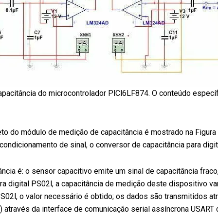
capacitância do microcontrolador PlCl6LF874. O conteúdo específ
eto do módulo de medição de capacitância é mostrado na Figura 1
 condicionamento de sinal, o conversor de capacitância para digi
ia é: o sensor capacitivo emite um sinal de capacitância fraco, 
a digital PS02l, a capacitância de medição deste dispositivo var
 PS02l, o valor necessário é obtido; os dados são transmitidos 
através da interface de comunicação serial assíncrona USART do