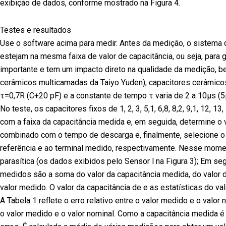
exibição de dados, conforme mostrado na Figura 4.
Testes e resultados
Use o software acima para medir. Antes da medição, o sistema d
estejam na mesma faixa de valor de capacitância, ou seja, para 
importante e tem um impacto direto na qualidade da medição, 
cerâmicos multicamadas da Taiyo Yuden), capacitores cerâmico
τ=0,7R (C+20 pF) e a constante de tempo τ varia de 2 a 10μs (5
No teste, os capacitores fixos de 1, 2, 3, 5,1, 6,8, 8,2, 9,1, 1
com a faixa da capacitância medida e, em seguida, determine o v
combinado com o tempo de descarga e, finalmente, selecione o 
referência e ao terminal medido, respectivamente. Nesse momento
parasítica (os dados exibidos pelo Sensor l na Figura 3); Em s
medidos são a soma do valor da capacitância medida, do valor d
valor medido. O valor da capacitância de e as estatísticas do v
A Tabela 1 reflete o erro relativo entre o valor medido e o valo
o valor medido e o valor nominal. Como a capacitância medida é