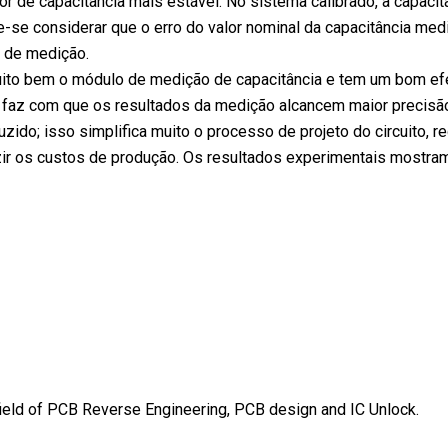
or de capacitância mais estável. No sistema calibrado, a capacit
e-se considerar que o erro do valor nominal da capacitância me
 de medição.
uito bem o módulo de medição de capacitância e tem um bom ef
o e faz com que os resultados da medição alcancem maior preci
duzido; isso simplifica muito o processo de projeto do circuito,
zir os custos de produção. Os resultados experimentais mostra
 field of PCB Reverse Engineering, PCB design and IC Unlock.