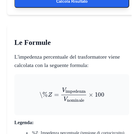
Calcola Risultato
Le Formule
L'impedenza percentuale del trasformatore viene
calcolata con la seguente formula:
\%
Z
=
V
impedenza
V
nominale
×
100
Legenda:
%Z: Impedenza percentuale (tensione di cortocircuito).