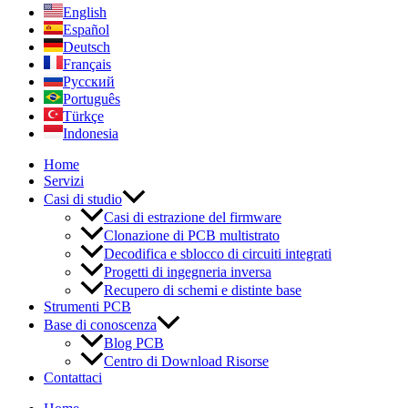
English
Español
Deutsch
Français
Русский
Português
Türkçe
Indonesia
Home
Servizi
Casi di studio
Casi di estrazione del firmware
Clonazione di PCB multistrato
Decodifica e sblocco di circuiti integrati
Progetti di ingegneria inversa
Recupero di schemi e distinte base
Strumenti PCB
Base di conoscenza
Blog PCB
Centro di Download Risorse
Contattaci