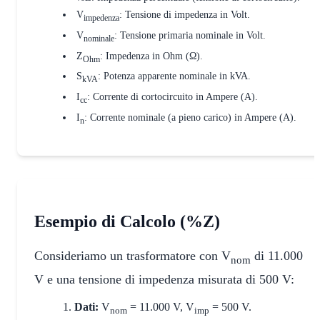
V
: Tensione di impedenza in Volt.
impedenza
V
: Tensione primaria nominale in Volt.
nominale
Z
: Impedenza in Ohm (Ω).
Ohm
S
: Potenza apparente nominale in kVA.
kVA
I
: Corrente di cortocircuito in Ampere (A).
cc
I
: Corrente nominale (a pieno carico) in Ampere (A).
n
Esempio di Calcolo (%Z)
Consideriamo un trasformatore con V
di 11.000
nom
V e una tensione di impedenza misurata di 500 V:
Dati:
V
= 11.000 V, V
= 500 V.
nom
imp