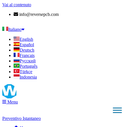
Vai al contenuto
info@reversepcb.com
+86 157-9847-6858
Italiano
English
Español
Deutsch
Français
Русский
Português
Türkçe
Indonesia
Menu
Preventivo Istantaneo