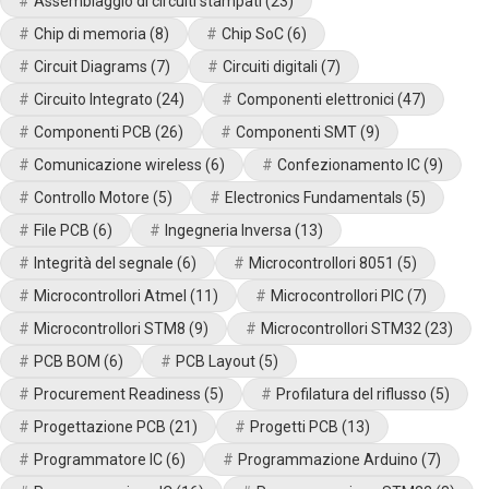
Assemblaggio di circuiti stampati
(23)
Chip di memoria
(8)
Chip SoC
(6)
Circuit Diagrams
(7)
Circuiti digitali
(7)
Circuito Integrato
(24)
Componenti elettronici
(47)
Componenti PCB
(26)
Componenti SMT
(9)
Comunicazione wireless
(6)
Confezionamento IC
(9)
Controllo Motore
(5)
Electronics Fundamentals
(5)
File PCB
(6)
Ingegneria Inversa
(13)
Integrità del segnale
(6)
Microcontrollori 8051
(5)
Microcontrollori Atmel
(11)
Microcontrollori PIC
(7)
Microcontrollori STM8
(9)
Microcontrollori STM32
(23)
PCB BOM
(6)
PCB Layout
(5)
Procurement Readiness
(5)
Profilatura del riflusso
(5)
Progettazione PCB
(21)
Progetti PCB
(13)
Programmatore IC
(6)
Programmazione Arduino
(7)