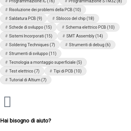
Programmazione IC
(16)
Programmazione STM32
(8)
Risoluzione dei problemi della PCB
(10)
Saldatura PCB
(9)
Sblocco del chip
(18)
Schede di sviluppo
(15)
Schema elettrico PCB
(10)
Sistemi Incorporati
(15)
SMT Assembly
(14)
Soldering Techniques
(7)
Strumenti di debug
(6)
Strumenti di sviluppo
(11)
Tecnologia a montaggio superficiale
(5)
Test elettrico
(7)
Tipi di PCB
(10)
Tutorial di Altium
(7)
Hai bisogno di aiuto?