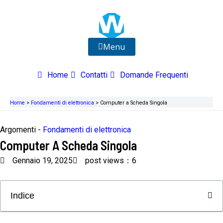
Vai
al
contenuto
Menu
Home
Contatti
Domande Frequenti
Home
>
Fondamenti di elettronica
>
Computer a Scheda Singola
Argomenti -
Fondamenti di elettronica
Computer A Scheda Singola
Gennaio 19, 2025
post views：6
Indice