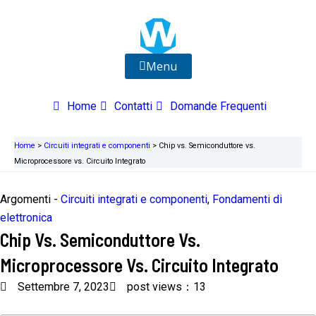
Vai
al
contenuto
Menu
Home
Contatti
Domande Frequenti
Home
>
Circuiti integrati e componenti
>
Chip vs. Semiconduttore vs.
Microprocessore vs. Circuito Integrato
Argomenti -
Circuiti integrati e componenti
,
Fondamenti di
elettronica
Chip Vs. Semiconduttore Vs.
Microprocessore Vs. Circuito Integrato
Settembre 7, 2023
post views：13