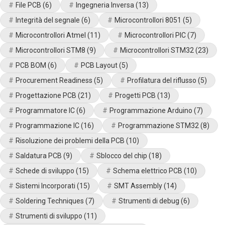
File PCB
(6)
Ingegneria Inversa
(13)
Integrità del segnale
(6)
Microcontrollori 8051
(5)
Microcontrollori Atmel
(11)
Microcontrollori PIC
(7)
Microcontrollori STM8
(9)
Microcontrollori STM32
(23)
PCB BOM
(6)
PCB Layout
(5)
Procurement Readiness
(5)
Profilatura del riflusso
(5)
Progettazione PCB
(21)
Progetti PCB
(13)
Programmatore IC
(6)
Programmazione Arduino
(7)
Programmazione IC
(16)
Programmazione STM32
(8)
Risoluzione dei problemi della PCB
(10)
Saldatura PCB
(9)
Sblocco del chip
(18)
Schede di sviluppo
(15)
Schema elettrico PCB
(10)
Sistemi Incorporati
(15)
SMT Assembly
(14)
Soldering Techniques
(7)
Strumenti di debug
(6)
Strumenti di sviluppo
(11)