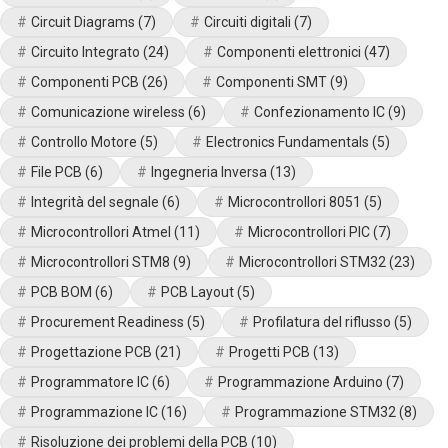
Circuit Diagrams
(7)
Circuiti digitali
(7)
Circuito Integrato
(24)
Componenti elettronici
(47)
Componenti PCB
(26)
Componenti SMT
(9)
Comunicazione wireless
(6)
Confezionamento IC
(9)
Controllo Motore
(5)
Electronics Fundamentals
(5)
File PCB
(6)
Ingegneria Inversa
(13)
Integrità del segnale
(6)
Microcontrollori 8051
(5)
Microcontrollori Atmel
(11)
Microcontrollori PIC
(7)
Microcontrollori STM8
(9)
Microcontrollori STM32
(23)
PCB BOM
(6)
PCB Layout
(5)
Procurement Readiness
(5)
Profilatura del riflusso
(5)
Progettazione PCB
(21)
Progetti PCB
(13)
Programmatore IC
(6)
Programmazione Arduino
(7)
Programmazione IC
(16)
Programmazione STM32
(8)
Risoluzione dei problemi della PCB
(10)