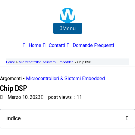
Vai
al
contenuto
Menu
Home
Contatti
Domande Frequenti
Home
>
Microcontrollori & Sistemi Embedded
>
Chip DSP
Argomenti -
Microcontrollori & Sistemi Embedded
Chip DSP
Marzo 10, 2023
post views：11
Indice