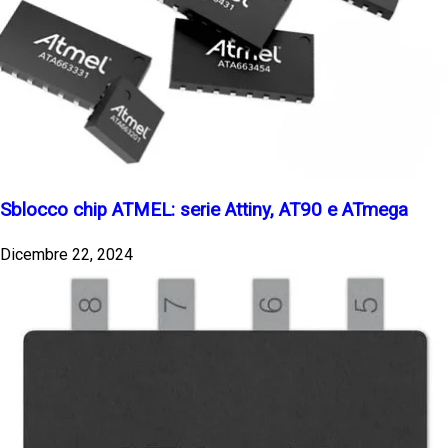
Sblocco chip ATMEL: serie Attiny, AT90 e ATmega
Dicembre 22, 2024