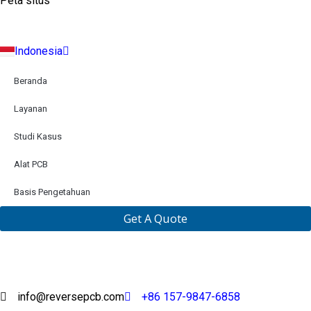
Peta situs
Русский
Português
Italiano
Indonesia
Türkçe
Beranda
Layanan
Studi Kasus
Alat PCB
Basis Pengetahuan
Get A Quote
info@reversepcb.com
+86 157-9847-6858