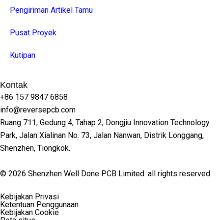
Pengiriman Artikel Tamu
Pusat Proyek
Kutipan
Kontak
+86 157 9847 6858
info@reversepcb.com
Ruang 711, Gedung 4, Tahap 2, Dongjiu Innovation Technology
Park, Jalan Xialinan No. 73, Jalan Nanwan, Distrik Longgang,
Shenzhen, Tiongkok.
© 2026 Shenzhen Well Done PCB Limited. all rights reserved
English
Kebijakan Privasi
Español
Ketentuan Penggunaan
Deutsch
Kebijakan Cookie
Français