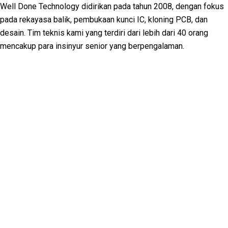
Well Done Technology didirikan pada tahun 2008, dengan fokus
pada rekayasa balik, pembukaan kunci IC, kloning PCB, dan
desain. Tim teknis kami yang terdiri dari lebih dari 40 orang
mencakup para insinyur senior yang berpengalaman.
Facebook
Twitter
Linkedin
Youtube
Instagram