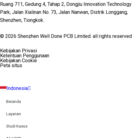
Ruang 711, Gedung 4, Tahap 2, Dongjiu Innovation Technology
Park, Jalan Xialinan No. 73, Jalan Nanwan, Distrik Longgang,
Shenzhen, Tiongkok.
© 2026 Shenzhen Well Done PCB Limited. all rights reserved
English
Kebijakan Privasi
Español
Ketentuan Penggunaan
Deutsch
Kebijakan Cookie
Français
Peta situs
Русский
Português
Italiano
Indonesia
Türkçe
Beranda
Layanan
Studi Kasus