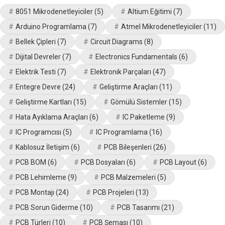
8051 Mikrodenetleyiciler
(5)
Altium Eğitimi
(7)
Arduino Programlama
(7)
Atmel Mikrodenetleyiciler
(11)
Bellek Çipleri
(7)
Circuit Diagrams
(8)
Dijital Devreler
(7)
Electronics Fundamentals
(6)
Elektrik Testi
(7)
Elektronik Parçaları
(47)
Entegre Devre
(24)
Geliştirme Araçları
(11)
Geliştirme Kartları
(15)
Gömülü Sistemler
(15)
Hata Ayıklama Araçları
(6)
IC Paketleme
(9)
IC Programcısı
(5)
IC Programlama
(16)
Kablosuz İletişim
(6)
PCB Bileşenleri
(26)
PCB BOM
(6)
PCB Dosyaları
(6)
PCB Layout
(6)
PCB Lehimleme
(9)
PCB Malzemeleri
(5)
PCB Montajı
(24)
PCB Projeleri
(13)
PCB Sorun Giderme
(10)
PCB Tasarımı
(21)
PCB Türleri
(10)
PCB Şeması
(10)