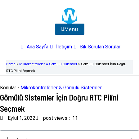
İçeriğe
atla
Menü
Ana Sayfa
İletişim
Sık Sorulan Sorular
Home
>
Mikrokontrolörler & Gömülü Sistemler
>
Gömülü Sistemler İçin Doğru
RTC Pilini Seçmek
Konular -
Mikrokontrolörler & Gömülü Sistemler
Gömülü Sistemler İçin Doğru RTC Pilini
Seçmek
Eylül 1, 2022
post views：11