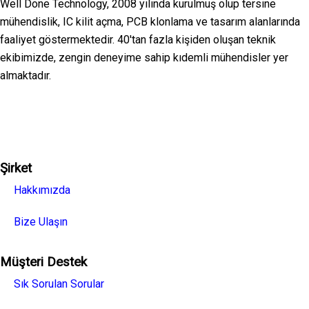
Well Done Technology, 2008 yılında kurulmuş olup tersine
mühendislik, IC kilit açma, PCB klonlama ve tasarım alanlarında
faaliyet göstermektedir. 40'tan fazla kişiden oluşan teknik
ekibimizde, zengin deneyime sahip kıdemli mühendisler yer
almaktadır.
Facebook
Twitter
Linkedin
Youtube
Instagra
Şirket
Hakkımızda
Bize Ulaşın
Müşteri Destek
Sık Sorulan Sorular