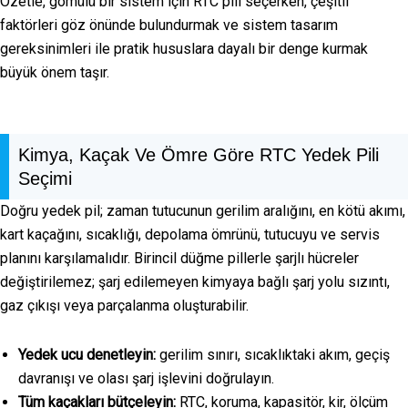
Özetle, gömülü bir sistem için RTC pili seçerken, çeşitli
faktörleri göz önünde bulundurmak ve sistem tasarım
gereksinimleri ile pratik hususlara dayalı bir denge kurmak
büyük önem taşır.
Kimya, Kaçak Ve Ömre Göre RTC Yedek Pili
Seçimi
Doğru yedek pil; zaman tutucunun gerilim aralığını, en kötü akımı,
kart kaçağını, sıcaklığı, depolama ömrünü, tutucuyu ve servis
planını karşılamalıdır. Birincil düğme pillerle şarjlı hücreler
değiştirilemez; şarj edilemeyen kimyaya bağlı şarj yolu sızıntı,
gaz çıkışı veya parçalanma oluşturabilir.
Yedek ucu denetleyin:
gerilim sınırı, sıcaklıktaki akım, geçiş
davranışı ve olası şarj işlevini doğrulayın.
Tüm kaçakları bütçeleyin:
RTC, koruma, kapasitör, kir, ölçüm