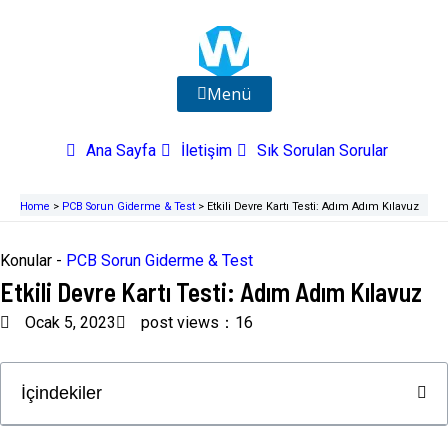
İçeriğe
atla
Menü
Ana Sayfa
İletişim
Sık Sorulan Sorular
Home
>
PCB Sorun Giderme & Test
>
Etkili Devre Kartı Testi: Adım Adım Kılavuz
Konular -
PCB Sorun Giderme & Test
Etkili Devre Kartı Testi: Adım Adım Kılavuz
Ocak 5, 2023
post views：16
İçindekiler