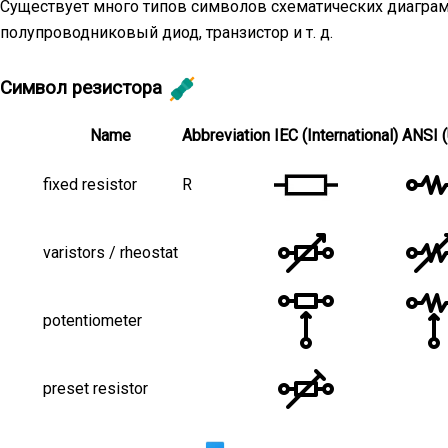
Существует много типов символов схематических диаграмм,
полупроводниковый диод, транзистор и т. д.
Символ резистора
Name
Abbreviation
IEC (International)
ANSI 
fixed resistor
R
varistors / rheostat
potentiometer
preset resistor