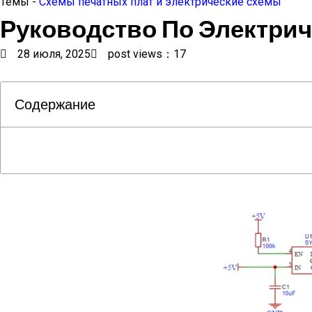
Темы -
Схемы печатных плат и электрические схемы
Руководство По Электри
28 июля, 2025
post views：17
Содержание