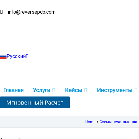
Перейти
к
info@reversepcb.com
English
содержимому
Español
Deutsch
Français
Português
Italiano
Türkçe
Русский
Indonesia
Главная
Услуги
Кейсы
Инструменты
Мгновенный Расчет
Home
>
Схемы печатных плат