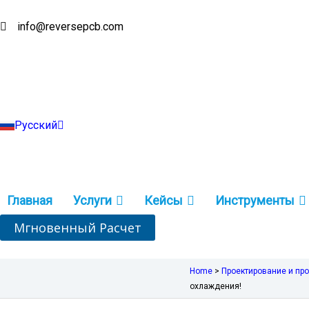
Перейти
к
info@reversepcb.com
English
содержимому
Español
Deutsch
Français
Português
Italiano
Türkçe
Русский
Indonesia
Главная
Услуги
Кейсы
Инструменты
Мгновенный Расчет
Home
>
Проектирование и пр
охлаждения!