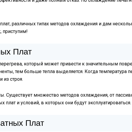
эффективности и даже полный отказ. Но охлаждение печат
х плат, различных типах методов охлаждения и дам нескол
, приступим!
ных Плат
 перегрева, который может привести к значительным пов
енты, тем больше тепла выделяется. Когда температура пе
 из строя.
ты. Существует множество методов охлаждения, от пасси
х плат и условий, в которых они будут эксплуатироваться.
атных Плат