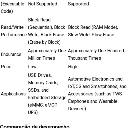
(Executable
Not Supported
Supported
Code)
Block Read
Read/Write
(Sequential), Block
Block Read (RAM Mode),
Performance
Write, Block Erase
Slow Write, Slow Erase
(Erase by Block)
Approximately One
Approximately One Hundred
Endurance
Million Times
Thousand Times
Price
Low
High
USB Drives,
Automotive Electronics and
Memory Cards,
IoT, 5G and Smartphones, and
SSDs, and
Applications
Accessories (such as TWS
Embedded Storage
Earphones and Wearable
(eMMC, eMCP,
Devices)
UFS)
Comparação de desempenho