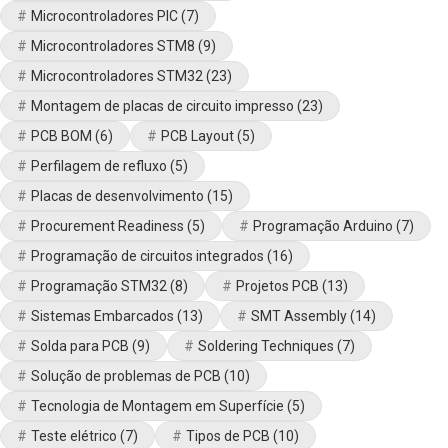
Microcontroladores PIC
(7)
Microcontroladores STM8
(9)
Microcontroladores STM32
(23)
Montagem de placas de circuito impresso
(23)
PCB BOM
(6)
PCB Layout
(5)
Perfilagem de refluxo
(5)
Placas de desenvolvimento
(15)
Procurement Readiness
(5)
Programação Arduino
(7)
Programação de circuitos integrados
(16)
Programação STM32
(8)
Projetos PCB
(13)
Sistemas Embarcados
(13)
SMT Assembly
(14)
Solda para PCB
(9)
Soldering Techniques
(7)
Solução de problemas de PCB
(10)
Tecnologia de Montagem em Superfície
(5)
Teste elétrico
(7)
Tipos de PCB
(10)