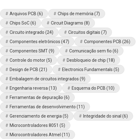
Arquivos PCB
(6)
Chips de memória
(7)
Chips SoC
(6)
Circuit Diagrams
(8)
Circuito integrado
(24)
Circuitos digitais
(7)
Componentes eletrônicos
(47)
Componentes PCB
(26)
Componentes SMT
(9)
Comunicação sem fio
(6)
Controle do motor
(5)
Desbloqueio de chip
(18)
Design de PCB
(21)
Electronics Fundamentals
(5)
Embalagem de circuitos integrados
(9)
Engenharia reversa
(13)
Esquema do PCB
(10)
Ferramentas de depuração
(6)
Ferramentas de desenvolvimento
(11)
Gerenciamento de energia
(5)
Integridade do sinal
(6)
Microcontroladores 8051
(5)
Microcontroladores Atmel
(11)