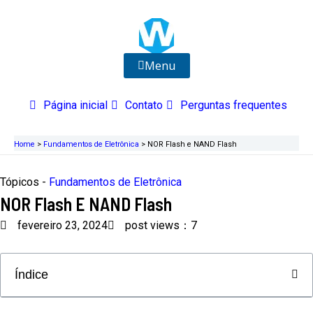
Ir
para
o
conteúdo
Menu
Página inicial
Contato
Perguntas frequentes
Home
>
Fundamentos de Eletrônica
>
NOR Flash e NAND Flash
Tópicos -
Fundamentos de Eletrônica
NOR Flash E NAND Flash
fevereiro 23, 2024
post views：7
Índice