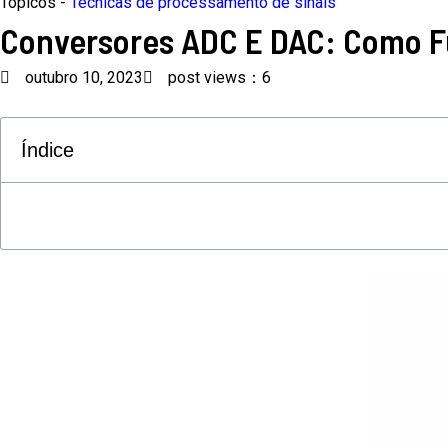
Tópicos -
Técnicas de processamento de sinais
Conversores ADC E DAC: Como 
outubro 10, 2023
post views：6
Índice