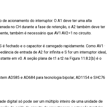
o de acionamento do interruptor. O A1 deve ter uma alta
mazenada no CH durante a fase de retenção, o A2 também deve ter
lmente, também é necessário que AV1·AV2=1 no circuito.
r S é fechado e o capacitor é carregado rapidamente. Como AV1 ·
cia de entrada de A2 for infinita e S for um interruptor ideal,
nte em v0. A seção plana de t1 a t2 na Figura 11.8.2(b) é o
existem AD585 e AD684 para tecnologia bipolar; AD1154 e SHC76
de digital só pode ser um múltiplo inteiro de uma unidade de