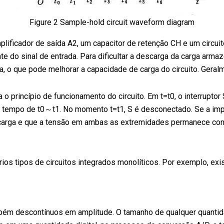
Figure 2 Sample-hold circuit waveform diagram
lificador de saída A2, um capacitor de retenção CH e um circuit
onte do sinal de entrada. Para dificultar a descarga da carga ar
a, o que pode melhorar a capacidade de carga do circuito. Gera
 o princípio de funcionamento do circuito. Em t=t0, o interrupto
tempo de t0～t1. No momento t=t1, S é desconectado. Se a impedân
carga e que a tensão em ambas as extremidades permanece consta
rios tipos de circuitos integrados monolíticos. Por exemplo, 
bém descontínuos em amplitude. O tamanho de qualquer quantida