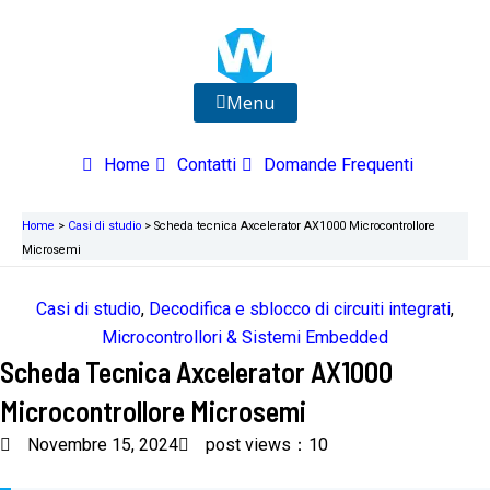
Vai
al
contenuto
Menu
Home
Contatti
Domande Frequenti
Home
>
Casi di studio
>
Scheda tecnica Axcelerator AX1000 Microcontrollore
Microsemi
Casi di studio
,
Decodifica e sblocco di circuiti integrati
,
Microcontrollori & Sistemi Embedded
Scheda Tecnica Axcelerator AX1000
Microcontrollore Microsemi
Novembre 15, 2024
post views：10