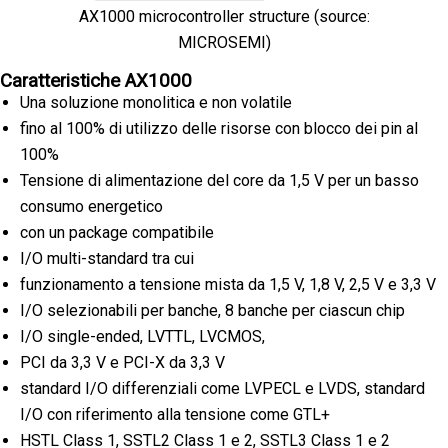
AX1000 microcontroller structure (source:
MICROSEMI)
Caratteristiche AX1000
Una soluzione monolitica e non volatile
fino al 100% di utilizzo delle risorse con blocco dei pin al
100%
Tensione di alimentazione del core da 1,5 V per un basso
consumo energetico
con un package compatibile
I/O multi-standard tra cui
funzionamento a tensione mista da 1,5 V, 1,8 V, 2,5 V e 3,3 V
I/O selezionabili per banche, 8 banche per ciascun chip
I/O single-ended, LVTTL, LVCMOS,
PCI da 3,3 V e PCI-X da 3,3 V
standard I/O differenziali come LVPECL e LVDS, standard
I/O con riferimento alla tensione come GTL+
HSTL Class 1, SSTL2 Class 1 e 2, SSTL3 Class 1 e 2