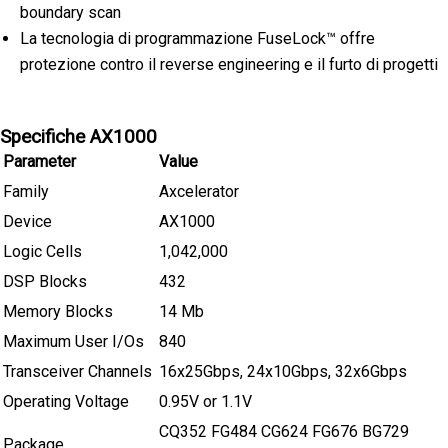
boundary scan
La tecnologia di programmazione FuseLock™ offre
protezione contro il reverse engineering e il furto di progetti
Specifiche AX1000
Parameter
Value
Family
Axcelerator
Device
AX1000
Logic Cells
1,042,000
DSP Blocks
432
Memory Blocks
14 Mb
Maximum User I/Os
840
Transceiver Channels
16x25Gbps, 24x10Gbps, 32x6Gbps
Operating Voltage
0.95V or 1.1V
CQ352 FG484 CG624 FG676 BG729
Package