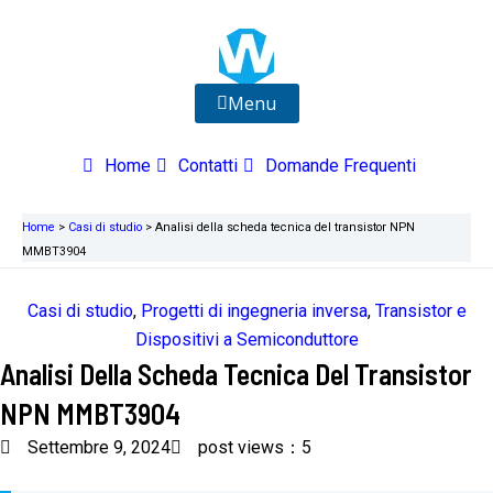
Vai
al
contenuto
Menu
Home
Contatti
Domande Frequenti
Home
>
Casi di studio
>
Analisi della scheda tecnica del transistor NPN
MMBT3904
Casi di studio
,
Progetti di ingegneria inversa
,
Transistor e
Dispositivi a Semiconduttore
Analisi Della Scheda Tecnica Del Transistor
NPN MMBT3904
Settembre 9, 2024
post views：5