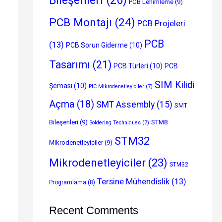
PCB Lehimleme
(9)
PCB Montajı
(24)
PCB Projeleri
PCB
(13)
PCB Sorun Giderme
(10)
Tasarımı
(21)
PCB Türleri
(10)
PCB
SIM Kilidi
Şeması
(10)
PIC Mikrodenetleyiciler
(7)
Açma
(18)
SMT Assembly
(15)
SMT
Bileşenleri
(9)
STM8
Soldering Techniques
(7)
STM32
Mikrodenetleyiciler
(9)
Mikrodenetleyiciler
(23)
STM32
Tersine Mühendislik
(13)
Programlama
(8)
Recent Comments