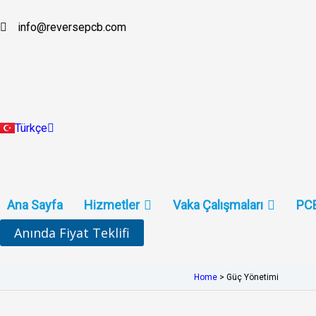
İçeriğe
atla
info@reversepcb.com
English
Español
Deutsch
Français
Русский
Português
Italiano
Türkçe
Indonesia
Ana Sayfa
Hizmetler
Vaka Çalışmaları
PCB
Anında Fiyat Teklifi
Home
>
Güç Yönetimi