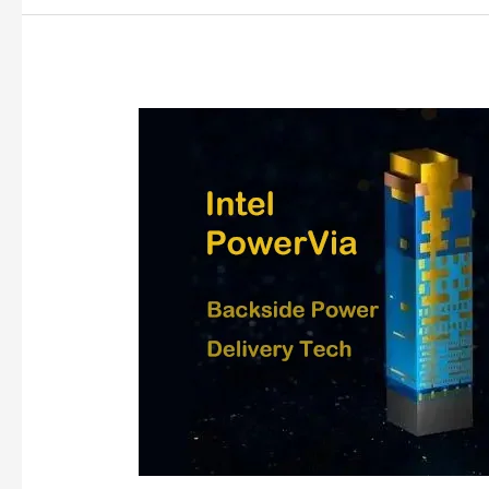
Intel
PowerVia
Arka
Yüzey
Güç
Dağıtım
Teknolojisi