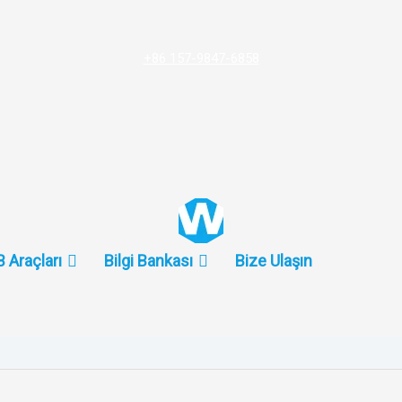
+86 157-9847-6858
 Araçları
Bilgi Bankası
Bize Ulaşın