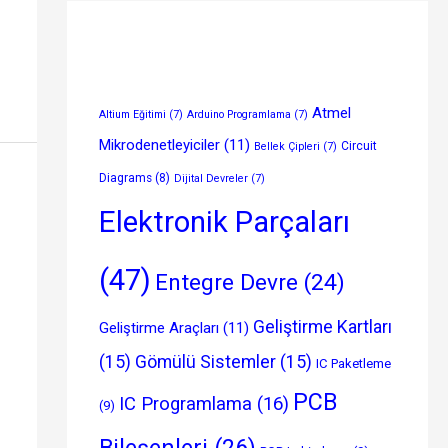
Atmel
Altium Eğitimi
(7)
Arduino Programlama
(7)
Mikrodenetleyiciler
(11)
Circuit
Bellek Çipleri
(7)
Diagrams
(8)
Dijital Devreler
(7)
Elektronik Parçaları
(47)
Entegre Devre
(24)
Geliştirme Kartları
Geliştirme Araçları
(11)
(15)
Gömülü Sistemler
(15)
IC Paketleme
PCB
IC Programlama
(16)
(9)
Bileşenleri
(26)