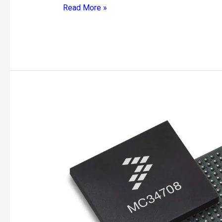
Read More »
PMIC'ler
Hakkında:
Elektronik
Cihazlarda
Güç
Yönetimi