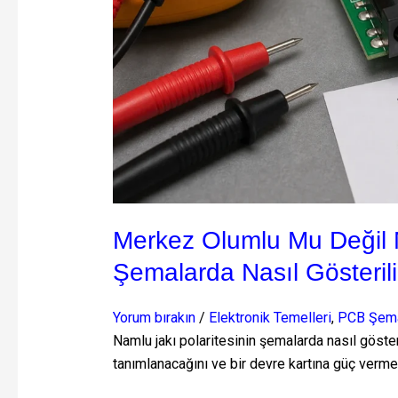
Jack
Polarite
Şemalarda
Nasıl
Gösterilir?
Merkez Olumlu Mu Değil M
Şemalarda Nasıl Gösterili
Yorum bırakın
/
Elektronik Temelleri
,
PCB Şemal
Namlu jakı polaritesinin şemalarda nasıl göster
tanımlanacağını ve bir devre kartına güç verm