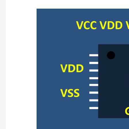
VCC/VDD/GND
Karışıklığı
mı?
Net
Tanımlar