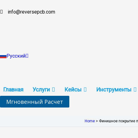
Перейти
к
info@reversepcb.com
English
содержимому
Español
Deutsch
Français
Português
Italiano
Türkçe
Русский
Indonesia
Главная
Услуги
Кейсы
Инструменты
Мгновенный Расчет
Home
>
Финишное покрытие 