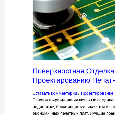
печатных
плат
Поверхностная Отделка
Проектированию Печат
Оставьте комментарий
/
Проектирование 
Основы выравнивания паяными соединени
недостатки, бессвинцовые варианты и со
экономичных печатных плат. Лучшие прак