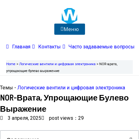
Перейти
к
содержимому
Меню
Главная
Контакты
Часто задаваемые вопросы
Home
>
Логические вентили и цифровая электроника
>
NOR-врата,
упрощающие булево выражение
Темы -
Логические вентили и цифровая электроника
NOR-Врата, Упрощающие Булево
Выражение
3 апреля, 2025
post views：29