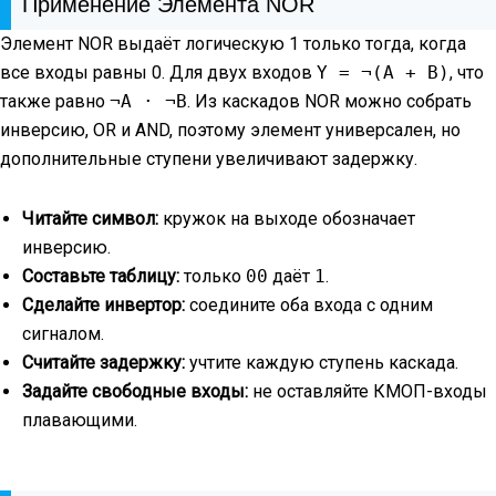
Применение Элемента NOR
Элемент NOR выдаёт логическую 1 только тогда, когда
все входы равны 0. Для двух входов
Y = ¬(A + B)
, что
также равно
¬A · ¬B
. Из каскадов NOR можно собрать
инверсию, OR и AND, поэтому элемент универсален, но
дополнительные ступени увеличивают задержку.
Читайте символ:
кружок на выходе обозначает
инверсию.
Составьте таблицу:
только
00
даёт
1
.
Сделайте инвертор:
соедините оба входа с одним
сигналом.
Считайте задержку:
учтите каждую ступень каскада.
Задайте свободные входы:
не оставляйте КМОП-входы
плавающими.