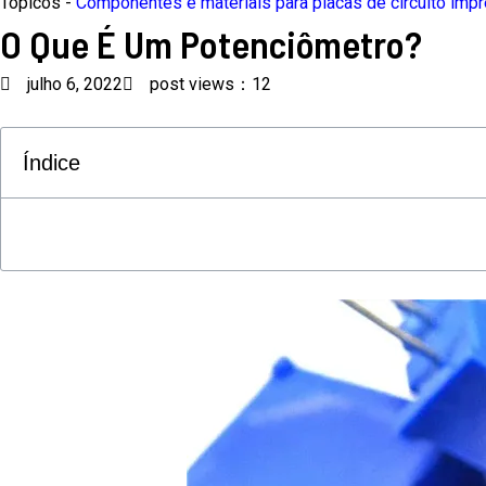
Tópicos -
Componentes e materiais para placas de circuito imp
O Que É Um Potenciômetro?
julho 6, 2022
post views：12
Índice