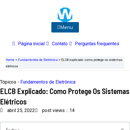
Ir
para
o
conteúdo
Menu
Página inicial
Contato
Perguntas frequentes
Home
>
Fundamentos de Eletrônica
>
ELCB explicado: como protege os sistemas
elétricos
Tópicos -
Fundamentos de Eletrônica
ELCB Explicado: Como Protege Os Sistemas
Elétricos
abril 25, 2022
post views：14