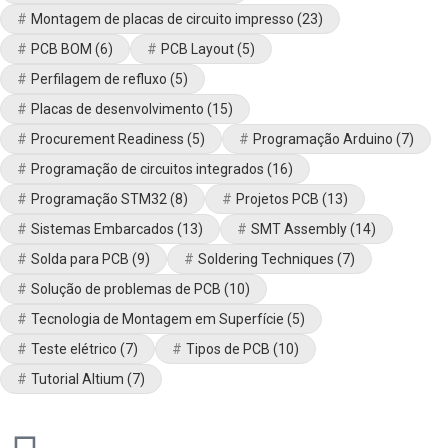
Montagem de placas de circuito impresso
(23)
PCB BOM
(6)
PCB Layout
(5)
Perfilagem de refluxo
(5)
Placas de desenvolvimento
(15)
Procurement Readiness
(5)
Programação Arduino
(7)
Programação de circuitos integrados
(16)
Programação STM32
(8)
Projetos PCB
(13)
Sistemas Embarcados
(13)
SMT Assembly
(14)
Solda para PCB
(9)
Soldering Techniques
(7)
Solução de problemas de PCB
(10)
Tecnologia de Montagem em Superfície
(5)
Teste elétrico
(7)
Tipos de PCB
(10)
Tutorial Altium
(7)