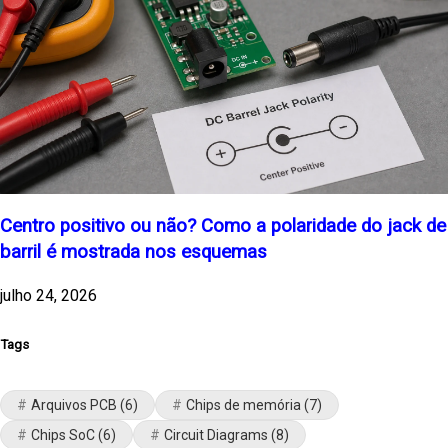
Centro positivo ou não? Como a polaridade do jack de
barril é mostrada nos esquemas
julho 24, 2026
Tags
Arquivos PCB
(6)
Chips de memória
(7)
Chips SoC
(6)
Circuit Diagrams
(8)