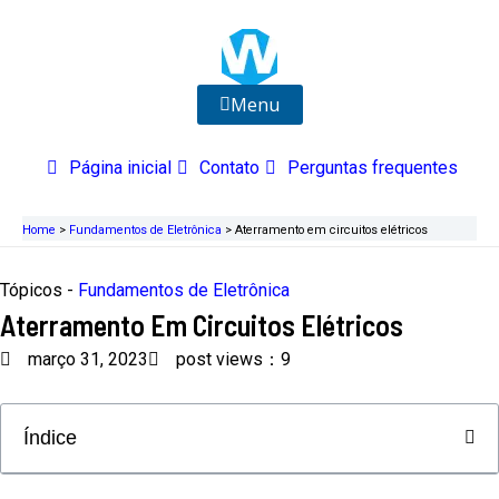
Ir
para
o
conteúdo
Menu
Página inicial
Contato
Perguntas frequentes
Home
>
Fundamentos de Eletrônica
>
Aterramento em circuitos elétricos
Tópicos -
Fundamentos de Eletrônica
Aterramento Em Circuitos Elétricos
março 31, 2023
post views：9
Índice