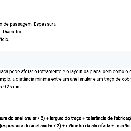
ício de passagem. Espessura
o. Diâmetro
ício.
placa pode afetar o roteamento e o layout da placa, bem como o d
plo, a distância mínima entre um anel anular e um traço de cob
s 0,25 mm.
ra do anel anular / 2) + largura do traço + tolerância de fabrica
(espessura do anel anular / 2) + diâmetro da almofada + tolerân