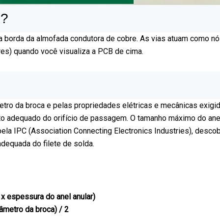
B?
ia e a borda da almofada condutora de cobre. As vias atuam como
es) quando você visualiza a PCB de cima.
ro da broca e pelas propriedades elétricas e mecânicas exigida
o adequado do orifício de passagem. O tamanho máximo do anel an
pela IPC (Association Connecting Electronics Industries), desc
adequada do filete de solda.
 x espessura do anel anular)
âmetro da broca) / 2