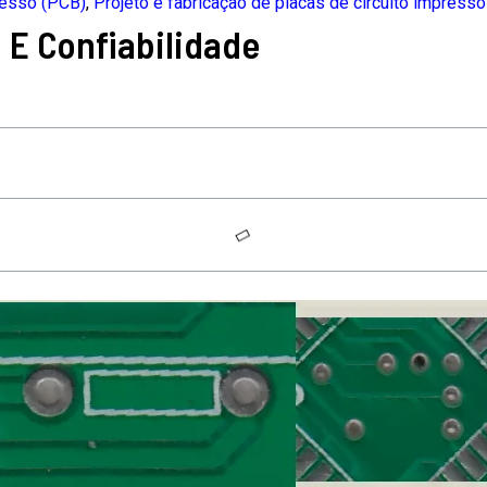
resso (PCB)
,
Projeto e fabricação de placas de circuito impress
 E Confiabilidade