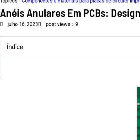
Tópicos -
Componentes e materiais para placas de circuito imp
Anéis Anulares Em PCBs: Design
julho 16, 2023
post views：9
Índice