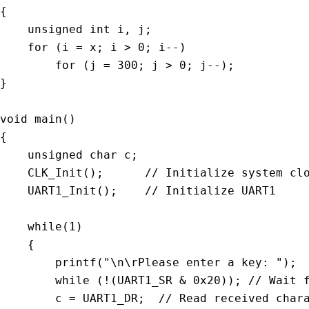
{
unsigned
int
 i
,
 j
;
for
(
i 
=
 x
;
 i 
>
0
;
 i
--
)
for
(
j 
=
300
;
 j 
>
0
;
 j
--
)
;
}
void
main
(
)
{
unsigned
char
 c
;
CLK_Init
(
)
;
// Initialize system cl
UART1_Init
(
)
;
// Initialize UART1
while
(
1
)
{
printf
(
"\n\rPlease enter a key: "
)
;
while
(
!
(
UART1_SR 
&
0x20
)
)
;
// Wait 
        c 
=
 UART1_DR
;
// Read received char