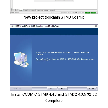
New project toolchain STM8 Cosmic
Install COSMIC STM8 4.4.3 and STM32 4.3.6 32K C
Compilers