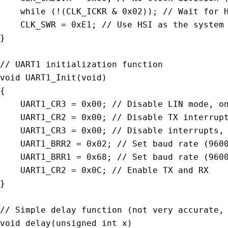
while
(
!
(
CLK_ICKR 
&
0x02
)
)
;
// Wait for 
    CLK_SWR 
=
0xE1
;
// Use HSI as the system
}
// UART1 initialization function
void
UART1_Init
(
void
)
{
    UART1_CR3 
=
0x00
;
// Disable LIN mode, o
    UART1_CR2 
=
0x00
;
// Disable TX interrup
    UART1_CR3 
=
0x00
;
// Disable interrupts,
    UART1_BRR2 
=
0x02
;
// Set baud rate (960
    UART1_BRR1 
=
0x68
;
// Set baud rate (960
    UART1_CR2 
=
0x0C
;
// Enable TX and RX
}
// Simple delay function (not very accurate,
void
delay
(
unsigned
int
 x
)