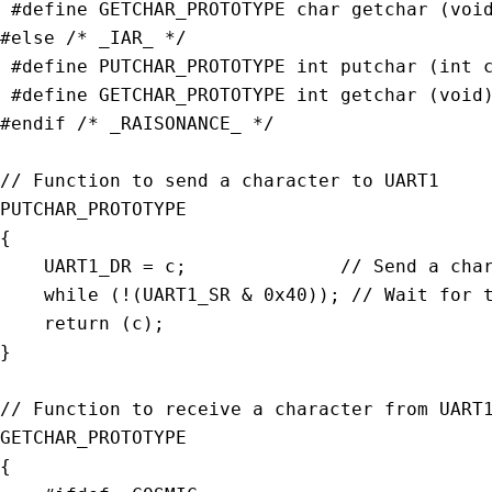
#
define
GETCHAR_PROTOTYPE
char
getchar
(
voi
#
else
/* _IAR_ */
#
define
PUTCHAR_PROTOTYPE
int
putchar
(
int
 
#
define
GETCHAR_PROTOTYPE
int
getchar
(
void
#
endif
/* _RAISONANCE_ */
// Function to send a character to UART1
{
    UART1_DR 
=
 c
;
// Send a cha
while
(
!
(
UART1_SR 
&
0x40
)
)
;
// Wait for 
return
(
c
)
;
}
// Function to receive a character from UART
{