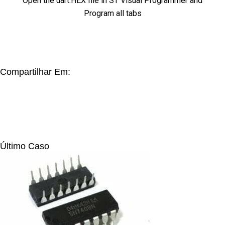
Open the uart.HEX file in ST Visual Programmer and
Program all tabs
Compartilhar Em:
Último Caso