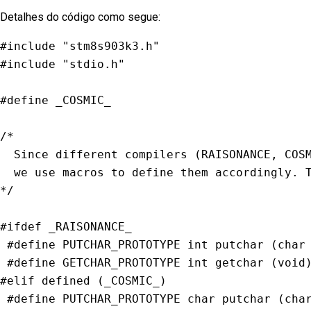
Detalhes do código como segue:
#
include
"stm8s903k3.h"
#
include
"stdio.h"
#
define
_COSMIC_
/*

  Since different compilers (RAISONANCE, COSM
  we use macros to define them accordingly. T
*/
#
ifdef
_RAISONANCE_
#
define
PUTCHAR_PROTOTYPE
int
putchar
(
char
#
define
GETCHAR_PROTOTYPE
int
getchar
(
void
#
elif
defined
(
_COSMIC_
)
#
define
PUTCHAR_PROTOTYPE
char
putchar
(
cha