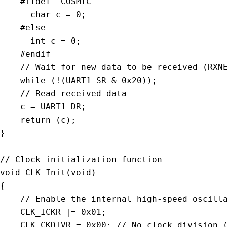
#
ifdef
_COSMIC_
char
 c 
=
0
;
#
else
int
 c 
=
0
;
#
endif
// Wait for new data to be received (RXN
while
(
!
(
UART1_SR 
&
0x20
)
)
;
// Read received data
    c 
=
 UART1_DR
;
return
(
c
)
;
}
// Clock initialization function
void
CLK_Init
(
void
)
{
// Enable the internal high-speed oscill
    CLK_ICKR 
|=
0x01
;
    CLK_CKDIVR 
=
0x00
;
// No clock division 