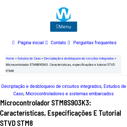
Ir
para
o
conteúdo
Menu
Página inicial
Contato
Perguntas frequentes
Home
>
Estudos de Caso
>
Decriptação e desbloqueio de circuitos integrados
>
Microcontrolador STM8S903K3: Características, especificações e tutorial STVD
STM8
Decriptação e desbloqueio de circuitos integrados
,
Estudos de
Caso
,
Microcontroladores e sistemas embarcados
Microcontrolador STM8S903K3:
Características, Especificações E Tutorial
STVD STM8