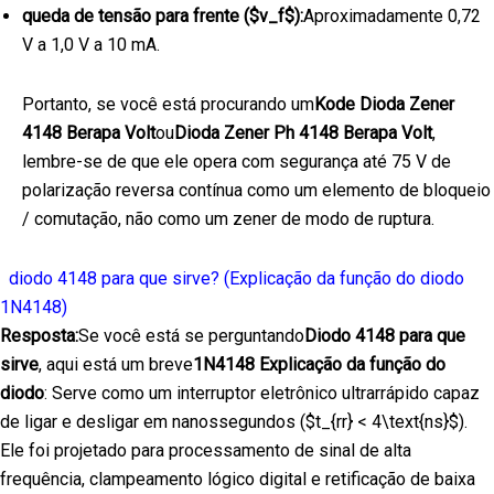
queda de tensão para frente (
$v_f$
):
Aproximadamente 0,72
V a 1,0 V a 10 mA.
Portanto, se você está procurando um
Kode Dioda Zener
4148 Berapa Volt
ou
Dioda Zener Ph 4148 Berapa Volt
,
lembre-se de que ele opera com segurança até 75 V de
polarização reversa contínua como um elemento de bloqueio
/ comutação, não como um zener de modo de ruptura.
diodo 4148 para que sirve? (Explicação da função do diodo
1N4148)
Resposta:
Se você está se perguntando
Diodo 4148 para que
sirve
, aqui está um breve
1N4148 Explicação da função do
diodo
: Serve como um interruptor eletrônico ultrarrápido capaz
de ligar e desligar em nanossegundos (
$t_{rr} < 4\text{ns}$
).
Ele foi projetado para processamento de sinal de alta
frequência, clampeamento lógico digital e retificação de baixa