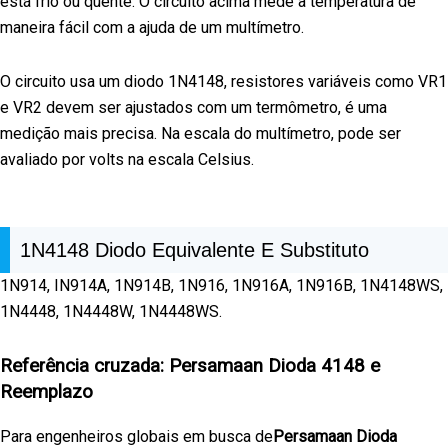
está frio ou quente. O circuito acima mede a temperatura de
maneira fácil com a ajuda de um multímetro.
O circuito usa um diodo 1N4148, resistores variáveis como VR1
e VR2 devem ser ajustados com um termômetro, é uma
medição mais precisa. Na escala do multímetro, pode ser
avaliado por volts na escala Celsius.
1N4148 Diodo Equivalente E Substituto
1N914, IN914A, 1N914B, 1N916, 1N916A, 1N916B, 1N4148WS,
1N4448, 1N4448W, 1N4448WS.
Referência cruzada: Persamaan Dioda 4148 e
Reemplazo
Para engenheiros globais em busca de
Persamaan Dioda