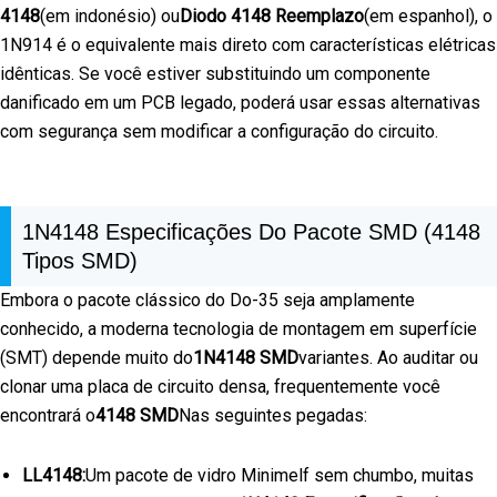
4148
(em indonésio) ou
Diodo 4148 Reemplazo
(em espanhol), o
1N914 é o equivalente mais direto com características elétricas
idênticas. Se você estiver substituindo um componente
danificado em um PCB legado, poderá usar essas alternativas
com segurança sem modificar a configuração do circuito.
1N4148 Especificações Do Pacote SMD (4148
Tipos SMD)
Embora o pacote clássico do Do-35 seja amplamente
conhecido, a moderna tecnologia de montagem em superfície
(SMT) depende muito do
1N4148 SMD
variantes. Ao auditar ou
clonar uma placa de circuito densa, frequentemente você
encontrará o
4148 SMD
Nas seguintes pegadas:
LL4148:
Um pacote de vidro Minimelf sem chumbo, muitas