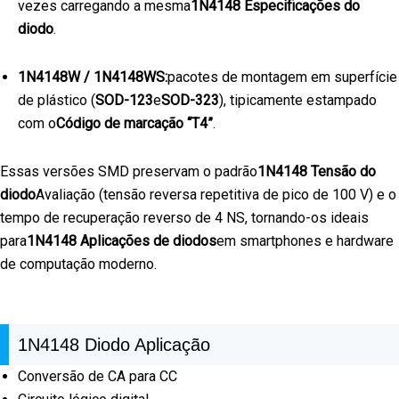
vezes carregando a mesma
1N4148 Especificações do
diodo
.
1N4148W / 1N4148WS:
pacotes de montagem em superfície
de plástico (
SOD-123
e
SOD-323
), tipicamente estampado
com o
Código de marcação “T4”
.
Essas versões SMD preservam o padrão
1N4148 Tensão do
diodo
Avaliação (tensão reversa repetitiva de pico de 100 V) e o
tempo de recuperação reverso de 4 NS, tornando-os ideais
para
1N4148 Aplicações de diodos
em smartphones e hardware
de computação moderno.
1N4148 Diodo Aplicação
Conversão de CA para CC