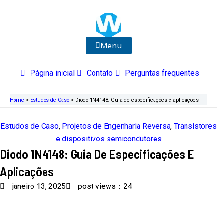
Ir
para
o
conteúdo
Menu
Página inicial
Contato
Perguntas frequentes
Home
>
Estudos de Caso
>
Diodo 1N4148: Guia de especificações e aplicações
Estudos de Caso
,
Projetos de Engenharia Reversa
,
Transistores
e dispositivos semicondutores
Diodo 1N4148: Guia De Especificações E
Aplicações
janeiro 13, 2025
post views：24