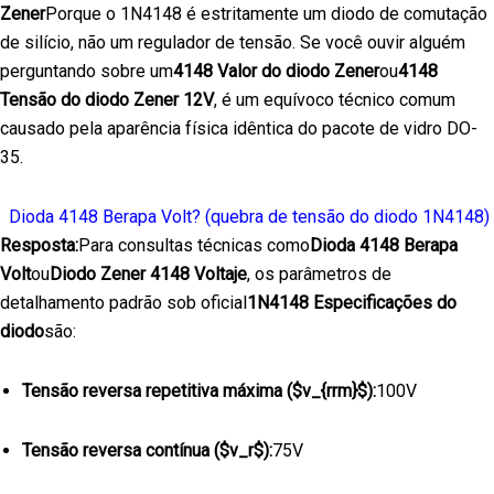
Zener
Porque o 1N4148 é estritamente um diodo de comutação
de silício, não um regulador de tensão. Se você ouvir alguém
perguntando sobre um
4148 Valor do diodo Zener
ou
4148
Tensão do diodo Zener 12V
, é um equívoco técnico comum
causado pela aparência física idêntica do pacote de vidro DO-
35.
Dioda 4148 Berapa Volt? (quebra de tensão do diodo 1N4148)
Resposta:
Para consultas técnicas como
Dioda 4148 Berapa
Volt
ou
Diodo Zener 4148 Voltaje
, os parâmetros de
detalhamento padrão sob oficial
1N4148 Especificações do
diodo
são:
Tensão reversa repetitiva máxima (
$v_{rrm}$
):
100V
Tensão reversa contínua (
$v_r$
):
75V