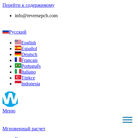
Перейти к содержимому
info@reversepcb.com
+86 157-9847-6858
Русский
English
Español
Deutsch
Français
Português
Italiano
Türkçe
Indonesia
Меню
Мгновенный расчет