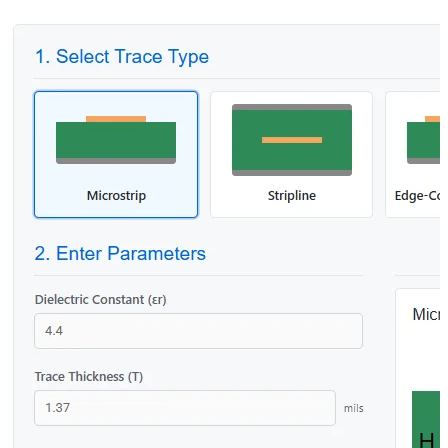
Softwood
0.120
Steel (Carbon)
54.000
Water
0.600