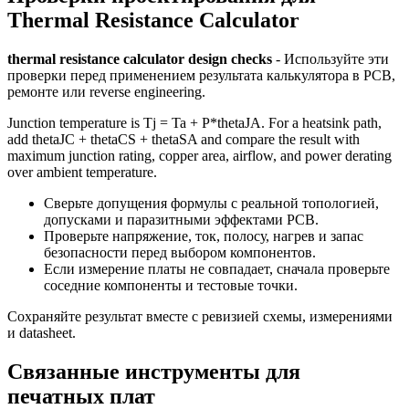
Extruded Polystyrene (XPS)
0.030
Thermal Resistance Calculator
Fiberglass Batt
0.042
thermal resistance calculator design checks
- Используйте эти
проверки перед применением результата калькулятора в PCB,
ремонте или reverse engineering.
Glass (Window)
1.050
Junction temperature is Tj = Ta + P*thetaJA. For a heatsink path,
add thetaJC + thetaCS + thetaSA and compare the result with
Gypsum Plasterboard
0.170
maximum junction rating, copper area, airflow, and power derating
over ambient temperature.
Hardwood
0.160
Сверьте допущения формулы с реальной топологией,
допусками и паразитными эффектами PCB.
Проверьте напряжение, ток, полосу, нагрев и запас
Mineral Wool
0.040
безопасности перед выбором компонентов.
Если измерение платы не совпадает, сначала проверьте
соседние компоненты и тестовые точки.
OSB
0.130
Сохраняйте результат вместе с ревизией схемы, измерениями
и datasheet.
Plywood
0.130
Связанные инструменты для
печатных плат
Polyurethane Foam (PUR)
0.022