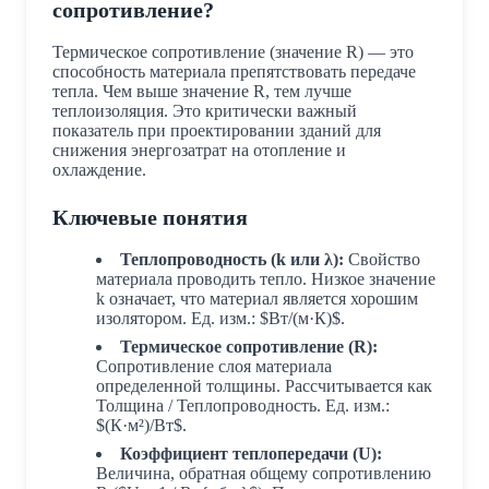
сопротивление?
Термическое сопротивление (значение R) — это
способность материала препятствовать передаче
тепла. Чем выше значение R, тем лучше
теплоизоляция. Это критически важный
показатель при проектировании зданий для
снижения энергозатрат на отопление и
охлаждение.
Ключевые понятия
Теплопроводность (k или λ):
Свойство
материала проводить тепло. Низкое значение
k означает, что материал является хорошим
изолятором. Ед. изм.: $Вт/(м·К)$.
Термическое сопротивление (R):
Сопротивление слоя материала
определенной толщины. Рассчитывается как
Толщина / Теплопроводность. Ед. изм.:
$(К·м²)/Вт$.
Коэффициент теплопередачи (U):
Величина, обратная общему сопротивлению