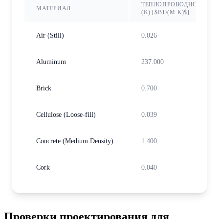
ТЕПЛОПРОВОДНОСТЬ
МАТЕРИАЛ
(K) [$ВТ/(М·К)$]
Air (Still)
0.026
Aluminum
237.000
Brick
0.700
Cellulose (Loose-fill)
0.039
Concrete (Medium Density)
1.400
Cork
0.040
Expanded Polystyrene (EPS)
0.035
Проверки проектирования для