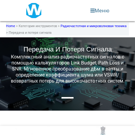
Перейти
Меню
к
содержимому
Home
>
Категория инструментов
>
Радиочастотная и микроволновая техника
>
Передача и потеря сигнала
Передача И Потеря Сигнала
Комплексный анализ радиочастотных сигналов с
помощью калькуляторов Link Budget, Path Loss и
SNR. Мгновенное преобразование дБм в ватты и
определение коэффициента шума или VSWR/
возвратных потерь для высокочастотных систем.