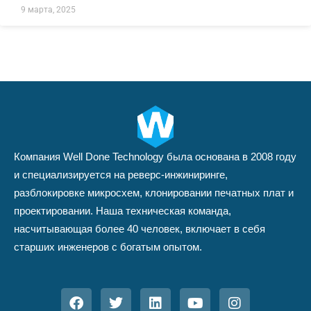
9 марта, 2025
Компания Well Done Technology была основана в 2008 году
и специализируется на реверс-инжиниринге,
разблокировке микросхем, клонировании печатных плат и
проектировании. Наша техническая команда,
насчитывающая более 40 человек, включает в себя
старших инженеров с богатым опытом.
F
T
L
Y
I
a
w
i
o
n
c
i
n
u
s