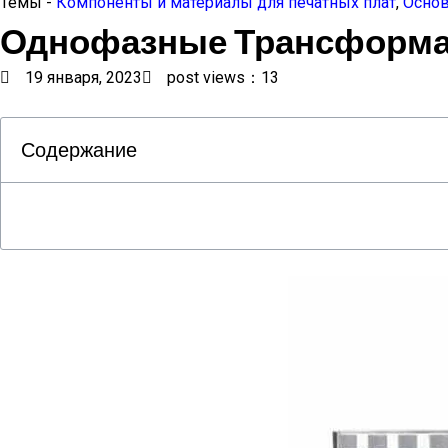
Темы -
Компоненты и материалы для печатных плат
,
Основ
Однофазные Трансформат
19 января, 2023
post views：13
Содержание