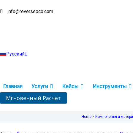
Перейти
к
info@reversepcb.com
English
содержимому
Español
Deutsch
Français
Português
Italiano
Türkçe
Русский
Indonesia
Главная
Услуги
Кейсы
Инструменты
Мгновенный Расчет
Home
>
Компоненты и матери