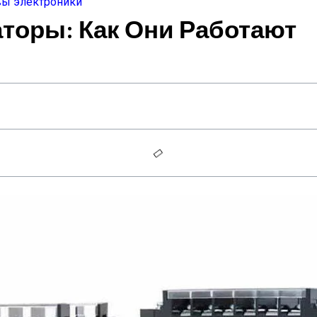
ы электроники
оры: Как Они Работают