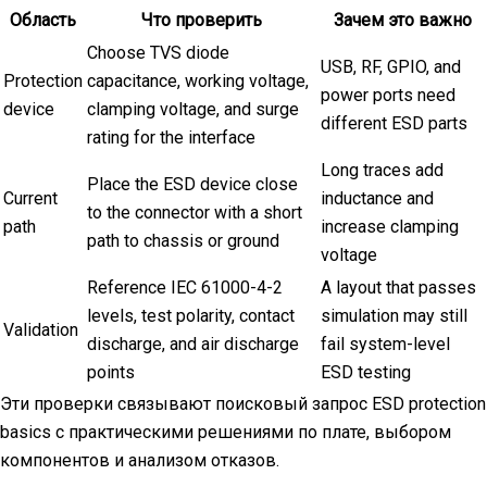
Область
Что проверить
Зачем это важно
Choose TVS diode
USB, RF, GPIO, and
Protection
capacitance, working voltage,
power ports need
device
clamping voltage, and surge
different ESD parts
rating for the interface
Long traces add
Place the ESD device close
Current
inductance and
to the connector with a short
path
increase clamping
path to chassis or ground
voltage
Reference IEC 61000-4-2
A layout that passes
levels, test polarity, contact
simulation may still
Validation
discharge, and air discharge
fail system-level
points
ESD testing
Эти проверки связывают поисковый запрос ESD protection
basics с практическими решениями по плате, выбором
компонентов и анализом отказов.