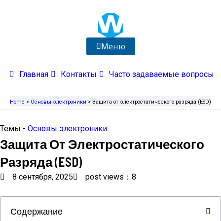
Перейти
к
содержимому
Меню
Главная
Контакты
Часто задаваемые вопросы
Home
>
Основы электроники
>
Защита от электростатического разряда (ESD)
Темы -
Основы электроники
Защита От Электростатического
Разряда (ESD)
8 сентября, 2025
post views：8
Содержание