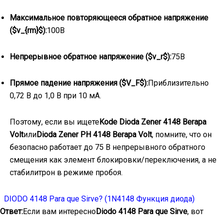
Максимальное повторяющееся обратное напряжение
(
$v_{rm}$
):
100В
Непрерывное обратное напряжение (
$v_r$
):
75В
Прямое падение напряжения (
$V_F$
):
Приблизительно
0,72 В до 1,0 В при 10 мА.
Поэтому, если вы ищете
Kode Dioda Zener 4148 Berapa
Volt
или
Dioda Zener PH 4148 Berapa Volt
, помните, что он
безопасно работает до 75 В непрерывного обратного
смещения как элемент блокировки/переключения, а не
стабилитрон в режиме пробоя.
DIODO 4148 Para que Sirve? (1N4148 Функция диода)
Ответ:
Если вам интересно
Diodo 4148 Para que Sirve
, вот