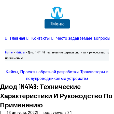
Перейти
к
содержимому
Меню
Главная
Контакты
Часто задаваемые вопросы
Home
>
Кейсы
>
Диод 1N4148: технические характеристики и руководство по
применению
Кейсы
,
Проекты обратной разработки
,
Транзисторы и
полупроводниковые устройства
Диод 1N4148: Технические
Характеристики И Руководство По
Применению
13 августа, 2022
post views：31