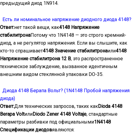
предыдущий диод 1N914.
Есть ли номинальное напряжение диодного диода 4148?
Ответ:
нет такой вещи, как
4148 Напряжение
стабилитрона
Потому что 1N4148 — это строго кремний-
диод, а не регулятор напряжения. Если вы слышите, как
кто-то спрашивает
4148 Значение стабилитрона
или
4148
Напряжение стабилитрона 12 В
, это распространенное
техническое заблуждение, вызванное идентичным
внешним видом стеклянной упаковки DO-35.
Диода 4148 Берапа Вольт? (1N4148 Пробой напряжения
диода)
Ответ:
Для технических запросов, таких как
Dioda 4148
Berapa Volt
или
Diodo Zener 4148 Voltaje
, стандартные
параметры разбивки под официальными
1N4148
Спецификации диодов
являются: