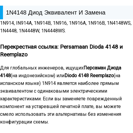
1N4148 Диод Эквивалент И Замена
1N914, IN914A, 1N914B, 1N916, 1N916A, 1N916B, 1N4148WS,
1N4448, 1N4448W, 1N4448WS.
Перекрестная ссылка: Persamaan Dioda 4148 и
Reemplazo
Для глобальных инженеров, ищущих
Персаман Диода
4148
(на индонезийском) или
Diodo 4148 Reemplazo
(на
испанском языке) 1N914 является наиболее прямым
эквивалентом с одинаковыми электрическими
характеристиками. Если вы заменяете поврежденный
компонент на устаревшей печатной плате, вы можете
смело использовать эти альтернативы без изменения
конфигурации схемы.