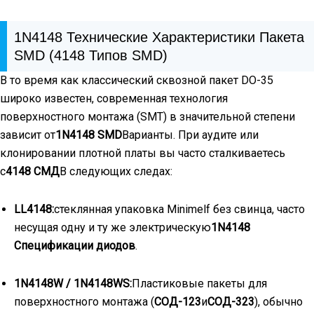
1N4148 Технические Характеристики Пакета
SMD (4148 Типов SMD)
В то время как классический сквозной пакет DO-35
широко известен, современная технология
поверхностного монтажа (SMT) в значительной степени
зависит от
1N4148 SMD
Варианты. При аудите или
клонировании плотной платы вы часто сталкиваетесь
с
4148 СМД
В следующих следах:
LL4148:
стеклянная упаковка Minimelf без свинца, часто
несущая одну и ту же электрическую
1N4148
Спецификации диодов
.
1N4148W / 1N4148WS:
Пластиковые пакеты для
поверхностного монтажа (
СОД-123
и
СОД-323
), обычно