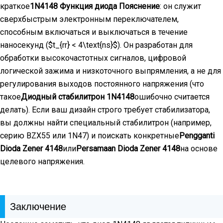
краткое
1N4148 Функция диода Пояснение
: он служит
сверхбыстрым электронным переключателем,
способным включаться и выключаться в течение
наносекунд (
$t_{rr} < 4\text{ns}$
). Он разработан для
обработки высокочастотных сигналов, цифровой
логической зажима и низкоточного выпрямления, а не для
регулирования выходов постоянного напряжения (что
такое
Диодный стабилитрон 1N4148
ошибочно считается
делать). Если ваш дизайн строго требует стабилизатора,
вы должны найти специальный стабилитрон (например,
серию BZX55 или 1N47) и поискать конкретные
Pengganti
Dioda Zener 4148
или
Persamaan Dioda Zener 4148
на основе
целевого напряжения.
Заключение