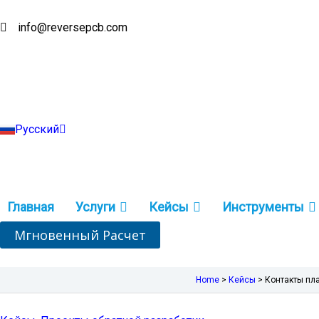
Перейти
к
info@reversepcb.com
English
содержимому
Español
Deutsch
Français
Português
Italiano
Türkçe
Русский
Indonesia
Главная
Услуги
Кейсы
Инструменты
Мгновенный Расчет
Home
>
Кейсы
>
Контакты пл