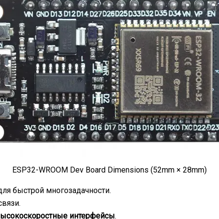
ESP32-WROOM Dev Board Dimensions (52mm × 28mm)
ля быстрой многозадачности.
связи.
и высокоскоростные интерфейсы
.